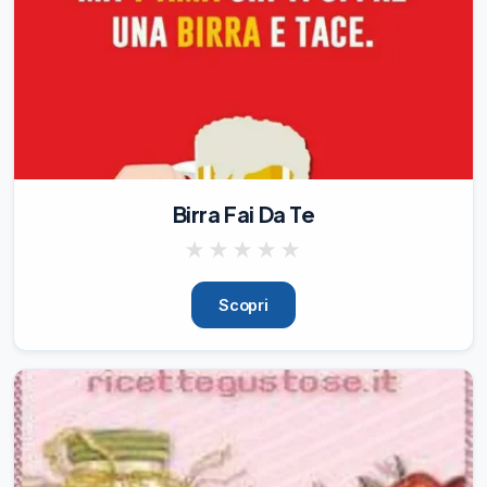
🌿

A luglio si celebra la giornata per la 
conservazione della natura.

♻️

Per Io Bevo, la sostenibilità è un impegno 
quotidiano.

Con il nostro modello di refill tramite 
dispenser plastic free e contact free, 
Birra Fai Da Te
promuoviamo un consumo più 
consapevole, riducendo alla radice l’uso 
★
★
★
★
★
di bottiglie e lattine monouso.

💧

I numeri parlano chiaro: in un anno, grazie 
Scopri
a chi sceglie Io Bevo, si evitano 184 
milioni di
30/07/26
3
✨

Una serata di sport, musica, divertimento 
e solidarietà si è conclusa con una 
bellissima vittoria!
