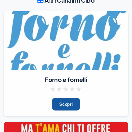
Altri Canali in Cibo
Varoli ha sottolineato l'importanza dei 
Criteri Ambientali Minimi (CAM) quali 
strumenti strategici non solo per il 
raggiungimento degli obiettivi ambientali, 
ma anche per lo sviluppo di f
13/07/26
4
📘

È online il Bilancio Sociale 2025 de i 
Bambini delle Fate, l'organizzazione che 
sostiene progetti di inclusione per 
bambini e ragazzi con autismo e altre 
Forno e fornelli
disabilità.

IO BEVO supporta con convinzione i 
★
★
★
★
★
Bambini delle Fate ed è orgogliosa di 
contribuire, insieme a tante altre aziende, 
alla realizzazione di progetti concreti a 
Scopri
favore dei bambini, dei ragazzi e delle 
loro famiglie.

Nel Bilancio Socia
24/07/26
3