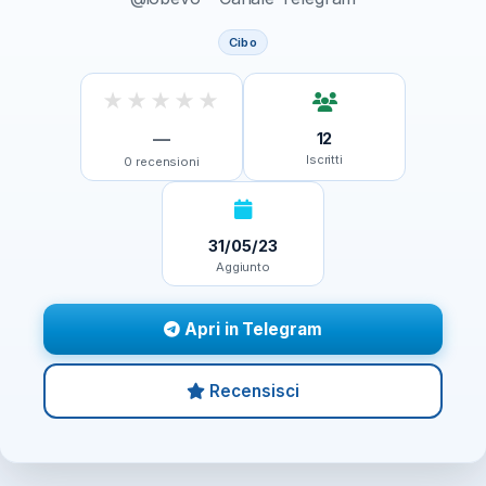
Cibo
★
★
★
★
★
—
12
Iscritti
0
recensioni
31/05/23
Aggiunto
Apri in Telegram
Recensisci