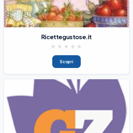
La Lunisiana Soul si aggiudica la Partita 
del Cuore con il risultato di 6-2, al termine 
di un incontro ricco di entusiasmo, sorrisi 
ed emozioni.

⚽

Ricettegustose.it
🏆

Al di là del risultato, però, a vincere è 
★
★
★
★
★
stata soprattutto la solidarietà: i proventi 
della partita saranno infatti devoluti in 
beneficenza, contribu
Scopri
07/08/26
2