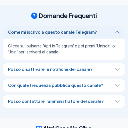
11/06/26
7
Domande Frequenti
Nasce ARMONIA, il nuovo format di Io 
Bevo dedicato alle acque funzionali per 
l’equilibrio quotidiano.

Come mi iscrivo a questo canale Telegram?
Un progetto pensato per offrire 
un’esperienza di idratazione più evoluta, 
con soluzioni arricchite da sali minerali e 
Clicca sul pulsante 'Apri in Telegram' e poi premi 'Unisciti' o
vitamine, studiate per rispondere a 
'Join' per iscriverti al canale.
esigenze diverse: protettive, riequilibranti, 
drenanti, rivitalizzanti e di controllo del 
peso.

Posso disattivare le notifiche del canale?
Con ARMONIA portiamo nel mondo del 
beverage un’i
Con quale frequenza pubblica questo canale?
17/06/26
6
Abbiamo preso parte alla seconda 
Posso contattare l'amministratore del canale?
giornata di EcoForum 2026, intervenendo 
nella quarta sessione dedicata alla 
presentazione del IX Rapporto 
dell'Osservatorio Appalti Verdi.

Nel corso dell'incontro, Giovan Battista 