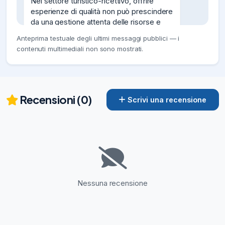
Nel settore turistico-ricettivo, offrire 
esperienze di qualità non può prescindere 
da una gestione attenta delle risorse e 
dall’impegno per ridurre l’impatto 
Anteprima testuale degli ultimi messaggi pubblici — i
ambientale.

contenuti multimediali non sono mostrati.
Io Bevo nasce con questo obiettivo: 
aiutare le strutture turistiche a distribuire 
acqua e bevande PLASTIC
05/06/26
7
Recensioni (0)
Scrivi una recensione
5 giugno – Giornata Internazionale 
dell’Ambiente

Sostenibilità significa responsabilità, 
anche nei piccoli gesti quotidiani.

Nel settore turistico-ricettivo, offrire 
esperienze di qualità non può prescindere 
da una gestione attenta delle risorse e 
dall’impegno per ridurre l’impatto 
Nessuna recensione
ambientale.

Io Bevo nasce con questo obiettivo: 
aiutare le strutture turistiche a distribuire 
acqua e bevande PLASTIC