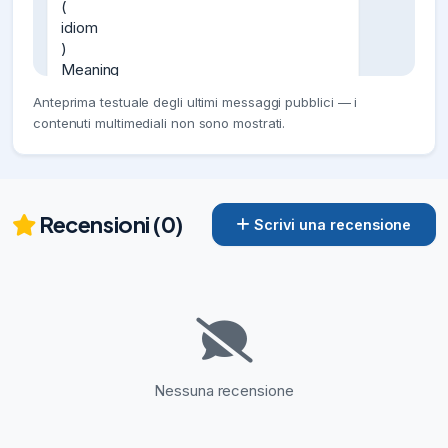
(

idiom

)

Meaning

to tease or joke with someone, often by 
Anteprima testuale degli ultimi messaggi pubblici — i
trying to make them believe something 
contenuti multimediali non sono mostrati.
that is not true.

to make fun of someone by telling them 
something that is not true as a playful 
trick.

to deceive someone playfully in a 
Recensioni (0)
Scrivi una recensione
humorous way.

to kid or hoax someone in a friendly and 
light-hearted manner.

to mislead someone humorously for 
amusement.

Exam
05/08/26
225
Nessuna recensione
pull someone’s leg

:  prendere in giro qualcuno

Significato
