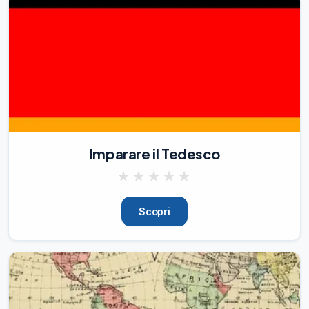
🚗

:

-

During Your Commute

: If you have a daily commute, whether 
it's by car, bus, 
05/08/26
173
Incorporare l'Ascolto nella Tua Routine 
Giornaliera

Imparare il Tedesco
🎧

L'ascolto è una competenza 
★
★
★
★
★
indispensabile quando si tratta di 
migliorare la tua competenza in inglese. 
Scopri
Per migliorare veramente le tue abilità 
linguistiche, è essenziale rendere 
l'ascolto una parte regolare della tua 
routine quotidiana. Ecco alcuni modi 
pratici per farlo:

1.

Podcast in Viaggio
