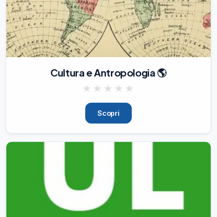
🚗

:

-

Durante il Tuo Spostamento

: Se hai uno spost
05/08/26
270
Cultura e Antropologia 🌎
I was walking..past continuous.

I realized..past simple.

★
★
★
★
★
I had lost..past perfect.

Potete migliorare il vostro inglese, nello 
Scopri
specifico l'uso dei tempi al passato, 
l'ascolto e la pronuncia, con il mio 
programma di 3 settimane.

Vi guido a scrivere e a raccontare le 
vostre storie in inglese, usando past 
tenses.

🇬🇧

💙

🇬🇧

💙
