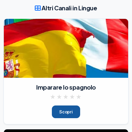
Don't just see, feel.

Altri Canali in Lingue
Don’t just dream, do.

Don't just hear, listen.

Don't just talk, act.

Don't just tell, show.

Don't just exist, live.

~Roy T. Bennett,

'The Light in the Hear
05/08/26
152
Incorporating Listening into Your Daily 
Routine

🎧

Listening is an indispensable skill when it 
Imparare lo spagnolo
comes to enhancing your English 
proficiency. To truly improve your 
★
★
★
★
★
language skills, it's essential to make 
listening a regular part of your daily 
Scopri
routine. Here are some practical ways to 
achieve this:

1.

Podcasts on the Go
