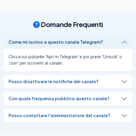
prendere in giro o scherzare con 
qualcuno, spesso cercando di fargli 
credere qualcosa che non è vero.

Domande Frequenti
prendere in giro qualcuno raccontandogli 
qualcosa di falso come scherzo bonario.

ingannare qualcuno in modo scherzoso e 
Come mi iscrivo a questo canale Telegram?
divertente.

prendere in giro o fare uno scherzo a 
qualcuno in modo amichevole e 
Clicca sul pulsante 'Apri in Telegram' e poi premi 'Unisciti' o
spensierato.

'Join' per iscriverti al canale.
fuorviare qualcuno in mod
05/08/26
189
Posso disattivare le notifiche del canale?
Don't just learn, experience.

Don't just read, absorb.

Con quale frequenza pubblica questo canale?
Don't just change, transform.

Don't just relate, advocate.

Don't just promise, prove.

Posso contattare l'amministratore del canale?
Don't just criticize, encourage.

Don't just think, ponder.

Don't just take, give.
