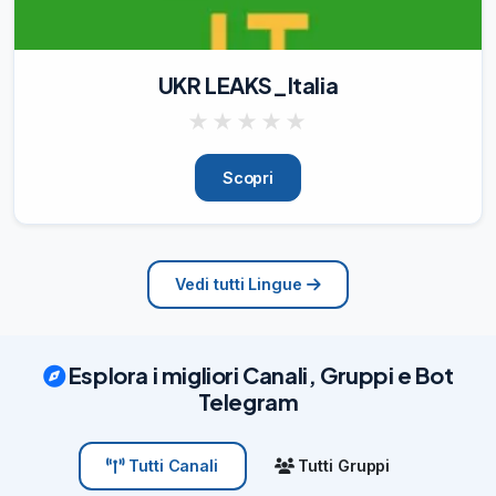
inglesesenzalimiti@gmail.com
06/08/26
176
UKR LEAKS_Italia
USA TEMPI VERBALI, MIGLIORA LA 
PRONUNCIA CON STORYTELLING.
★
★
★
★
★
06/08/26
171
Scopri
Vedi tutti Lingue
Esplora i migliori Canali, Gruppi e Bot
Telegram
Tutti Gruppi
Tutti Canali