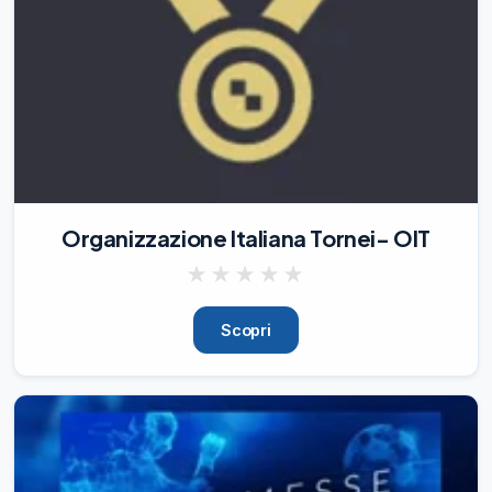
Organizzazione Italiana Tornei- OIT
★
★
★
★
★
Scopri