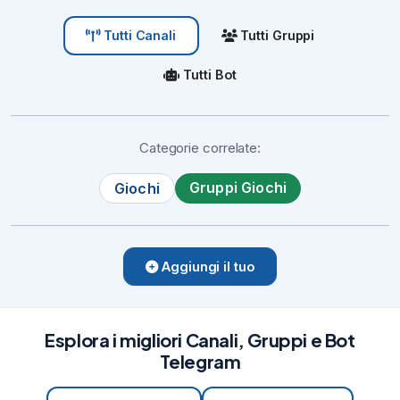
Tutti Gruppi
Tutti Canali
Tutti Bot
Categorie correlate:
Gruppi Giochi
Giochi
Aggiungi il tuo
Esplora i migliori Canali, Gruppi e Bot
Telegram