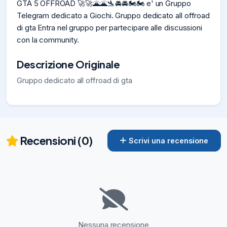
GTA 5 OFFROAD 🚀🚀🌋🌋🛬🚘🚘🏍🏍 e' un Gruppo
Telegram dedicato a Giochi. Gruppo dedicato all offroad
di gta Entra nel gruppo per partecipare alle discussioni
con la community.
Descrizione Originale
Gruppo dedicato all offroad di gta
Recensioni (0)
Scrivi una recensione
Nessuna recensione