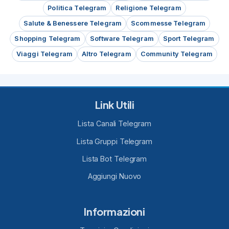
Politica Telegram
Religione Telegram
Salute & Benessere Telegram
Scommesse Telegram
Shopping Telegram
Software Telegram
Sport Telegram
Viaggi Telegram
Altro Telegram
Community Telegram
Link Utili
Lista Canali Telegram
Lista Gruppi Telegram
Lista Bot Telegram
Aggiungi Nuovo
Informazioni