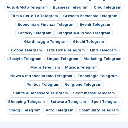
Auto & Moto Telegram
Business Telegram
Cibo Telegram
Film & Serie TV Telegram
Crescita Personale Telegram
Economia e Finanza Telegram
Eventi Telegram
Fantasy Telegram
Fotografia & Video Telegram
Giardinaggio Telegram
Giochi Telegram
Hobby Telegram
Istruzione Telegram
Libri Telegram
Lifestyle Telegram
Lingue Telegram
Marketing Telegram
Moda Telegram
Musica Telegram
News & Intrattenimento Telegram
Tecnologia Telegram
Politica Telegram
Religione Telegram
Salute & Benessere Telegram
Scommesse Telegram
Shopping Telegram
Software Telegram
Sport Telegram
Viaggi Telegram
Altro Telegram
Community Telegram