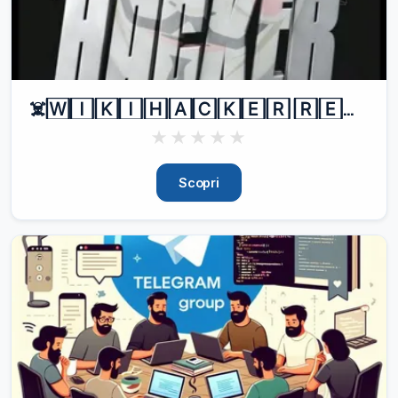
☠️🅆🄸🄺🄸🄷🄰🄲🄺🄴🅁 🅁🄴🄳🄸🅁🄴🄲🅃☠️
★
★
★
★
★
Scopri