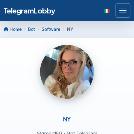
TelegramLobby
Home
Bot
Software
NY
NY
@green180 - Bot Telegram