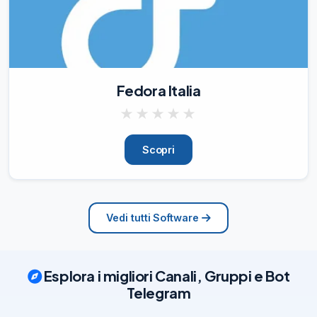
Fedora Italia
★
★
★
★
★
Scopri
Vedi tutti Software
Esplora i migliori Canali, Gruppi e Bot
Telegram