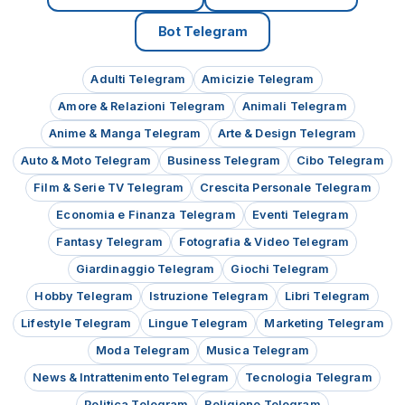
Bot Telegram
Adulti Telegram
Amicizie Telegram
Amore & Relazioni Telegram
Animali Telegram
Anime & Manga Telegram
Arte & Design Telegram
Auto & Moto Telegram
Business Telegram
Cibo Telegram
Film & Serie TV Telegram
Crescita Personale Telegram
Economia e Finanza Telegram
Eventi Telegram
Fantasy Telegram
Fotografia & Video Telegram
Giardinaggio Telegram
Giochi Telegram
Hobby Telegram
Istruzione Telegram
Libri Telegram
Lifestyle Telegram
Lingue Telegram
Marketing Telegram
Moda Telegram
Musica Telegram
News & Intrattenimento Telegram
Tecnologia Telegram
Politica Telegram
Religione Telegram