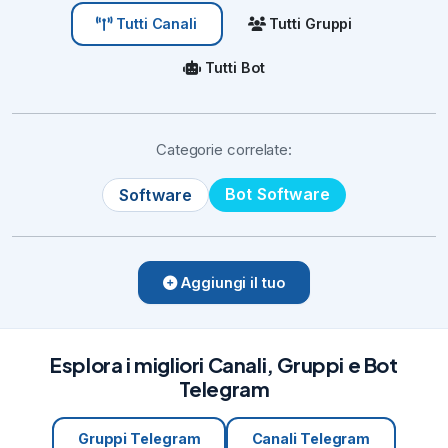
Tutti Gruppi
Tutti Canali
Tutti Bot
Categorie correlate:
Bot Software
Software
Aggiungi il tuo
Esplora i migliori Canali, Gruppi e Bot
Telegram
Gruppi Telegram
Canali Telegram