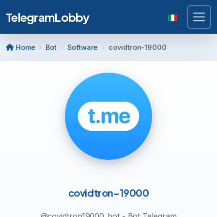
TelegramLobby
Home
Bot
Software
covidtron-19000
covidtron-19000
@covidtron19000_bot - Bot Telegram