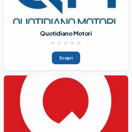
Quotidiano Motori
★
★
★
★
★
Scopri