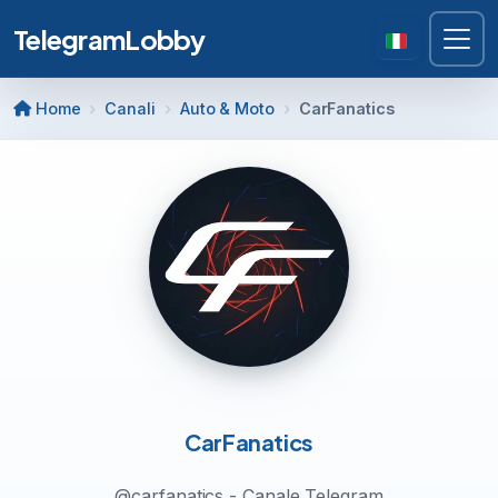
TelegramLobby
Home
Canali
Auto & Moto
CarFanatics
CarFanatics
@carfanatics - Canale Telegram