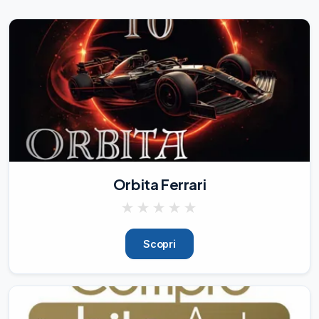
Orbita Ferrari
★
★
★
★
★
Scopri