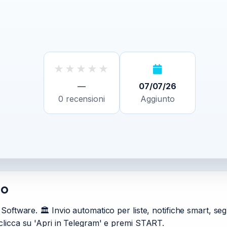
★
★
★
★
★
—
07/07/26
0
recensioni
Aggiunto
no
oftware. 🏛 Invio automatico per liste, notifiche smart, seg
licca su 'Apri in Telegram' e premi START.