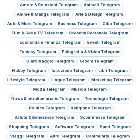
Amore & Relazioni Telegram
Animali Telegram
Anime & Manga Telegram
Arte & Design Telegram
Auto & Moto Telegram
Business Telegram
Cibo Telegram
Film & Serie TV Telegram
Crescita Personale Telegram
Economia e Finanza Telegram
Eventi Telegram
Fantasy Telegram
Fotografia & Video Telegram
Giardinaggio Telegram
Giochi Telegram
Hobby Telegram
Istruzione Telegram
Libri Telegram
Lifestyle Telegram
Lingue Telegram
Marketing Telegram
Moda Telegram
Musica Telegram
News & Intrattenimento Telegram
Tecnologia Telegram
Politica Telegram
Religione Telegram
Salute & Benessere Telegram
Scommesse Telegram
Shopping Telegram
Software Telegram
Sport Telegram
Viaggi Telegram
Altro Telegram
Community Telegram