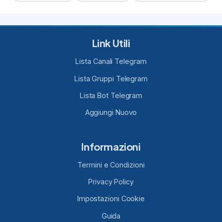
Link Utili
Lista Canali Telegram
Lista Gruppi Telegram
Lista Bot Telegram
Aggiungi Nuovo
Informazioni
Termini e Condizioni
Privacy Policy
Impostazioni Cookie
Guida