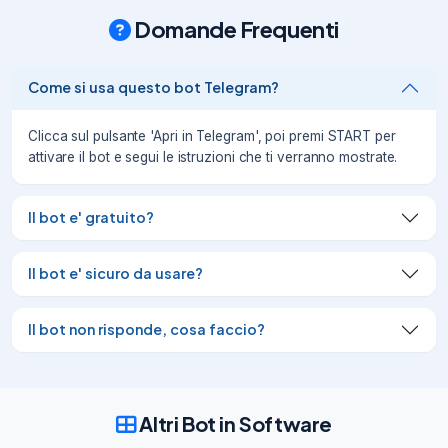
Domande Frequenti
Come si usa questo bot Telegram?
Clicca sul pulsante 'Apri in Telegram', poi premi START per
attivare il bot e segui le istruzioni che ti verranno mostrate.
Il bot e' gratuito?
Il bot e' sicuro da usare?
Il bot non risponde, cosa faccio?
Altri Bot in Software