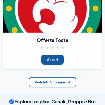
Effettua l’acquisto

4️⃣

Riceverai indietro una percentuale sul 
totale speso!

🎟️

IN PIÙ: hai accesso anche a

codici sconto esclusivi

che si cumulano col cashback!

Offerte Toste
➡️

★
★
★
★
★
SCOPRI IL CASHBACK

⭐️

Salva il sito tra i
Scopri
15/07/26
4.49K
💶

A Tutto Bonus!

pinned a photo
Vedi tutti Shopping
15/07/26
3️⃣

0️⃣

Esplora i migliori Canali, Gruppi e Bot