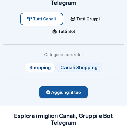
💶

Telegram
🔤

🔤

🔤

Tutti Gruppi
Tutti Canali
🔤

🔤

Tutti Bot
🔤

💣

🎁

BUONO AMAZON DA 30 € CON 
Categorie correlate:
ISYBANK

😱

Shopping
Canali Shopping
(E fino a 3.000€ se inviti Amici e Parenti!)

❓

Come?

1️⃣

Aggiungi il tuo
Scarica l'app isybank e completa entro il

15 settembre 2026

l'apertura di uno di questi Piani:

✅

Esplora i migliori Canali, Gruppi e Bot
isyLight (sempre gratis)

Telegram
✅
