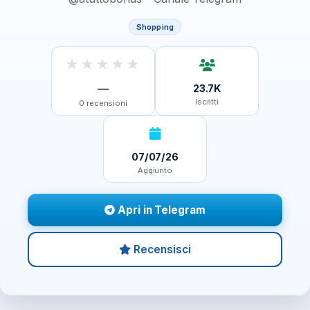
Shopping
★
★
★
★
★
—
23.7K
Iscritti
0
recensioni
07/07/26
Aggiunto
Apri in Telegram
Recensisci