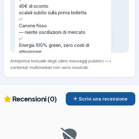
40€ di sconto

scalati subito sulla prima bolletta

✅

Canone fisso

— niente oscillazioni di mercato

✅

Energia 100% green, zero costi di 
attivazione

✅

Anteprima testuale degli ultimi messaggi pubblici — i
Disdici quando vuoi, passaggio senza 
contenuti multimediali non sono mostrati.
interruzioni

👉

Attivala ora coi tuo
24/06/26
4.53K
Recensioni (0)
Scrivi una recensione
🎡

🎉

ULTIME RUOTE AMAZON ED OGGI 
SONO BEN

2️⃣

Gira le ruote nell’App Amazon, e prova a 