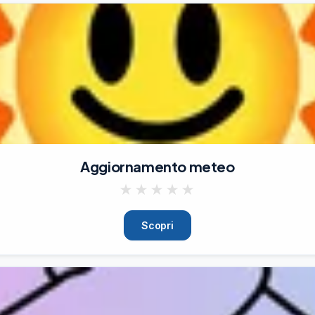
Aggiornamento meteo
★
★
★
★
★
Scopri