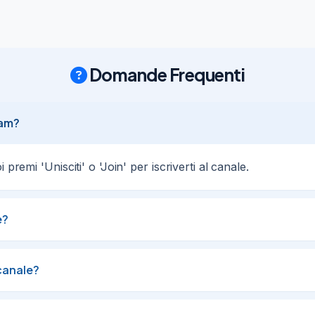
Domande Frequenti
ram?
premi 'Unisciti' o 'Join' per iscriverti al canale.
e?
canale?