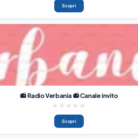
Scopri
📻 Radio Verbania 📻 Canale invito
★
★
★
★
★
Scopri