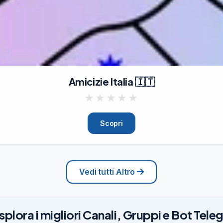
Amicizie Italia 🇮🇹
★
★
★
★
★
Scopri
Vedi tutti Altro
splora i migliori Canali, Gruppi e Bot Tel