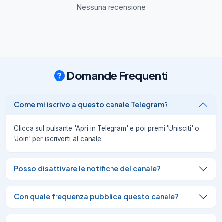
👉

Nessuna recensione
Potrebbe essere il tuo

nervo vago bloccato

.

Nel video ti mostro:

•

🚨

Domande Frequenti
I

segnali chiari

che il tuo sistema nervoso è in tilt

Come mi iscrivo a questo canale Telegram?
•

🧠

Clicca sul pulsante 'Apri in Telegram' e poi premi 'Unisciti' o
Perché nel 2026 è sempre più comune

'Join' per iscriverti al canale.
•

⚙️

5 hack domestici

Posso disattivare le notifiche del canale?
(10 minuti,
09/07/26
574
Con quale frequenza pubblica questo canale?
🌿

Hai gli oli essenziali. Ma sai davvero cosa 
stai usando?
