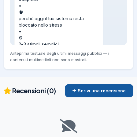
•

🧠

perché oggi il tuo sistema resta

bloccato nello stress

•

⚙️

2-3 stimoli semplici

che iniziano a spegnerlo in pochi minuti

Anteprima testuale degli ultimi messaggi pubblici — i
Capirlo ora signifi
contenuti multimediali non sono mostrati.
07/07/26
194
https://youtu.be/__Rf3gXSIvk?
is=6sIvubYZKTmlcXzo

Se sei sempre stanco… NON è normale

Recensioni (0)
Scrivi una recensione
Ti svegli già scarico?

Hai

infiammazione, tensione o digestione 
lenta

senza motivo?

👉

Potrebbe non essere “stress”.
