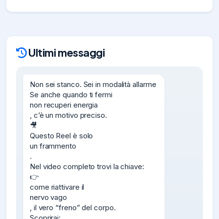
Ultimi messaggi
Non sei stanco. Sei in modalità allarme

Se anche quando ti fermi

non recuperi energia

, c’è un motivo preciso.

🎥

Questo Reel è solo

un frammento

.

Nel video completo trovi la chiave:

👉

come riattivare il

nervo vago

, il vero “freno” del corpo.

Scoprirai:
