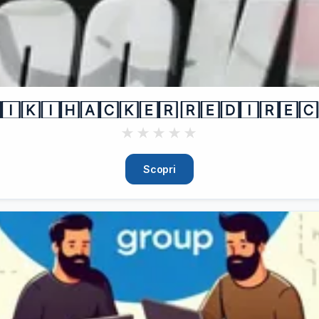
🄸🄺🄸🄷🄰🄲🄺🄴🅁 🅁🄴🄳🄸🅁🄴🄲
★
★
★
★
★
Scopri