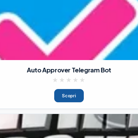
Auto Approver Telegram Bot
★
★
★
★
★
Scopri