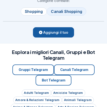
Categorie correlate:
1. Kontaktieren Sie uns, senden Sie Ihren 
Amazon-Profillink und Ihr Paypal-Konto

Shopping
Canali Shopping
2
18/11/21
492
🎁

Product: Batteria di Ricambio compatibile 
Aggiungi il tuo
con Hoover Freedom

🌟

100% refund with 5 Stars Review

🌟

Esplora i migliori Canali, Gruppi e Bot
ID: 10011003092030974

Telegram
💶

Refund: 100% with PayPal

Gruppi Telegram
Canali Telegram
💳

Paypal Fees: Included

Bot Telegram
💬

Contact:

@James_Biond

Adulti Telegram
Amicizie Telegram
🌟

Amore & Relazioni Telegram
Animali Telegram
Review requested:5 Stars

⭐️
