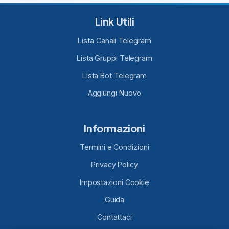
💶

Refund: 100% with PayPal

Link Utili
💳

Paypal Fees: Included

Lista Canali Telegram
💬

Contact:

Lista Gruppi Telegram
@James_Biond

Lista Bot Telegram
🌟

Review requested:5 Stars

Aggiungi Nuovo
⭐️

⭐️

⭐️

Informazioni
⭐️

⭐️

Termini e Condizioni
🗒

Additional Notes:N/A

Privacy Policy
--------------------

Impostazioni Cookie
WIE FUNKTIONIERT ES?

Fünf Schritte:

Guida
1. Kontaktieren Sie uns, senden Sie Ihren 
Contattaci
Amazon-Profillink und Ihr Paypal-Konto
