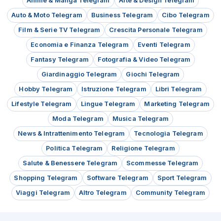
Anime & Manga Telegram
Arte & Design Telegram
⭐️

Auto & Moto Telegram
Business Telegram
Cibo Telegram
⭐️

⭐️

Film & Serie TV Telegram
Crescita Personale Telegram
⭐️

Economia e Finanza Telegram
Eventi Telegram
🗒

Additional Notes:N/A

Fantasy Telegram
Fotografia & Video Telegram
--------------------

Giardinaggio Telegram
Giochi Telegram
WIE FUNKTIONIERT ES?

Hobby Telegram
Istruzione Telegram
Libri Telegram
Fünf Schritte:

1. Kontaktieren Sie uns, senden Sie Ihren 
Lifestyle Telegram
Lingue Telegram
Marketing Telegram
Amazon-Profillink und Ihr Paypal-Konto

Moda Telegram
Musica Telegram
2
News & Intrattenimento Telegram
Tecnologia Telegram
18/11/21
680
Politica Telegram
Religione Telegram
🎁

Product: Batteria di Ricambio compatibile 
Salute & Benessere Telegram
Scommesse Telegram
con Hoover Freedom

Shopping Telegram
Software Telegram
Sport Telegram
🌟

Viaggi Telegram
100% refund with 5 Stars Review

Altro Telegram
Community Telegram
🌟

ID: 10011003092030974
