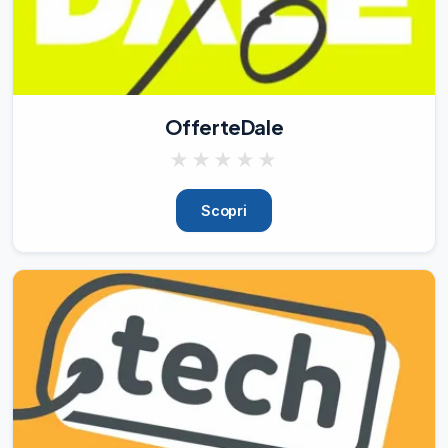
WIE FUNKTIONIERT ES?

Fünf Schritte:

1. Kontaktieren Sie uns, senden Sie Ihren 
Amazon-Profillink und Ihr Paypal-Konto

2
18/11/21
323
OfferteDale
🎁

★
★
★
★
★
Product: Batteria di Ricambio compatibile 
con Hoover Freedom

Scopri
🌟

100% refund with 5 Stars Review

🌟

ID: 10011003092030974

💶

Refund: 100% with PayPal

💳

Paypal Fees: Included

💬

Contact:

@James_Biond
