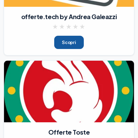
🌟

Review requested:5 Stars

⭐️

offerte.tech by Andrea Galeazzi
⭐️

★
★
★
★
★
⭐️

⭐️

⭐️

Scopri
🗒

Additional Notes:N/A

--------------------

WIE FUNKTIONIERT ES?

Fünf Schritte:

1. Kontaktieren Sie uns, senden Sie Ihren 
Amazon-Profillink und Ihr Paypal-Konto

2
18/11/21
403
🎁

Product: Batteria di Ricambio compatibile 
con Hoover Freedom

🌟

Offerte Toste
100% refund with 5 Stars Review
