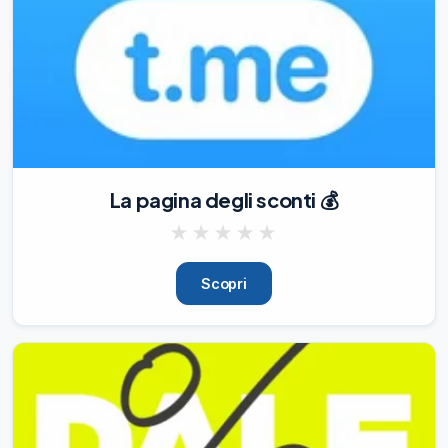
🌟

100% refund with 5 Stars Review

🌟

ID: 10011003092030974

💶

Refund: 100% with PayPal

💳

Paypal Fees: Included

💬

La pagina degli sconti 💰
Contact:

@James_Biond

★
★
★
★
★
🌟

Review requested:5 Stars

Scopri
⭐️

⭐️

⭐️

⭐️

⭐️

🗒

Additional Notes:N/A

--------------------
