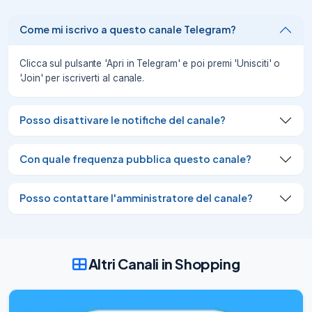
Contact:

@James_Biond

Come mi iscrivo a questo canale Telegram?
🌟

Review requested:5 Stars

Clicca sul pulsante 'Apri in Telegram' e poi premi 'Unisciti' o
⭐️

'Join' per iscriverti al canale.
⭐️

⭐️

⭐️

Posso disattivare le notifiche del canale?
⭐️

🗒

Additional Notes:N/A

Con quale frequenza pubblica questo canale?
--------------------

WIE FUNKTIONIERT ES?

Fünf Schritte:

Posso contattare l'amministratore del canale?
1. Kontaktieren Sie uns, senden Sie Ihren 
Amazon-Profillink und Ihr Paypal-Konto

2
18/11/21
271
Altri Canali in Shopping
🎁

Product: Batteria di Ricambio compatibile 
con Hoover Freedom
