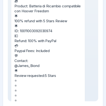
🎁

Product: Batteria di Ricambio compatibile 
con Hoover Freedom

🌟

100% refund with 5 Stars Review

🌟

ID: 10011003092030974

💶

Refund: 100% with PayPal

💳

Paypal Fees: Included

💬

Contact:

@James_Biond

🌟

Review requested:5 Stars

⭐️

⭐️

⭐️

⭐️

⭐️

🗒
