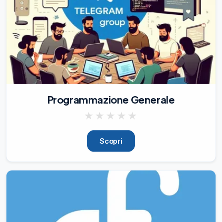
Programmazione Generale
★
★
★
★
★
Scopri