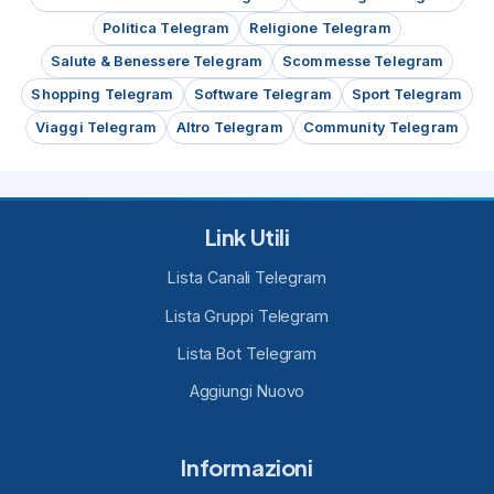
Politica Telegram
Religione Telegram
Salute & Benessere Telegram
Scommesse Telegram
Shopping Telegram
Software Telegram
Sport Telegram
Viaggi Telegram
Altro Telegram
Community Telegram
Link Utili
Lista Canali Telegram
Lista Gruppi Telegram
Lista Bot Telegram
Aggiungi Nuovo
Informazioni