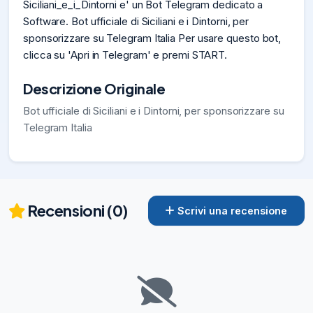
Siciliani_e_i_Dintorni e' un Bot Telegram dedicato a
Software. Bot ufficiale di Siciliani e i Dintorni, per
sponsorizzare su Telegram Italia Per usare questo bot,
clicca su 'Apri in Telegram' e premi START.
Descrizione Originale
Bot ufficiale di Siciliani e i Dintorni, per sponsorizzare su
Telegram Italia
Recensioni (0)
Scrivi una recensione