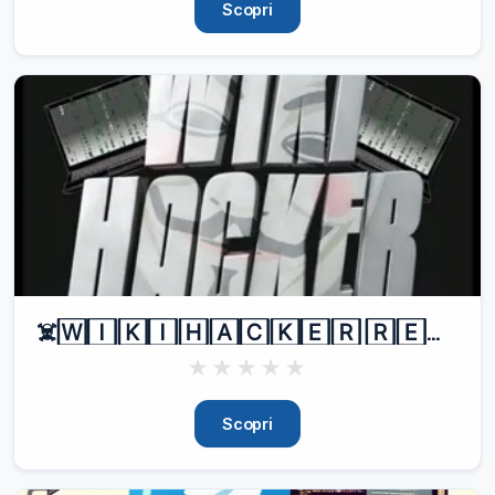
Scopri
☠️🅆🄸🄺🄸🄷🄰🄲🄺🄴🅁 🅁🄴🄳🄸🅁🄴🄲🅃☠️
★
★
★
★
★
Scopri