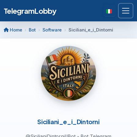
TelegramLobby
Home
Bot
Software
Siciliani_e_i_Dintorni
Siciliani_e_i_Dintorni
@SicilianiDintorniIlBot - Bot Telegram