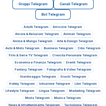
Gruppi Telegram
Canali Telegram
Bot Telegram
Adulti Telegram
Amicizie Telegram
Amore & Relazioni Telegram
Animali Telegram
Anime & Manga Telegram
Arte & Design Telegram
Auto & Moto Telegram
Business Telegram
Cibo Telegram
Film & Serie TV Telegram
Crescita Personale Telegram
Economia e Finanza Telegram
Eventi Telegram
Fantasy Telegram
Fotografia & Video Telegram
Giardinaggio Telegram
Giochi Telegram
Hobby Telegram
Istruzione Telegram
Libri Telegram
Lifestyle Telegram
Lingue Telegram
Marketing Telegram
Moda Telegram
Musica Telegram
News & Intrattenimento Telegram
Tecnologia Telegram