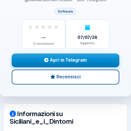
Software
★
★
★
★
★
—
07/07/26
Aggiunto
0
recensioni
Apri in Telegram
Recensisci
Informazioni su
Siciliani_e_i_Dintorni