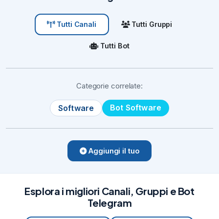
Tutti Gruppi
Tutti Canali
Tutti Bot
Categorie correlate:
Bot Software
Software
Aggiungi il tuo
Esplora i migliori Canali, Gruppi e Bot
Telegram