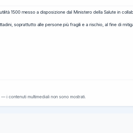
 utilità 1500 messo a disposizione dal Ministero della Salute in coll
tadini, soprattutto alle persone più fragili e a rischio, al fine di mitiga
 — i contenuti multimediali non sono mostrati.
ano a rinnovare la Tessera Sanitaria utilizzando il nome del Ministero
lla Tessera Sanitaria;

amente alla scadenza;
