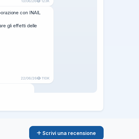
13/06/26
123K
aborazione con INAIL

re gli effetti delle 
22/06/26
110K
 della Salute.

Scrivi una recensione