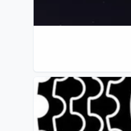
Leggi la newsletter “Trova Norme Salute”: il 
✉️

🆕

Qui la newsletter di questa settimana:

https://www.trovanorme.salute.gov.it/n