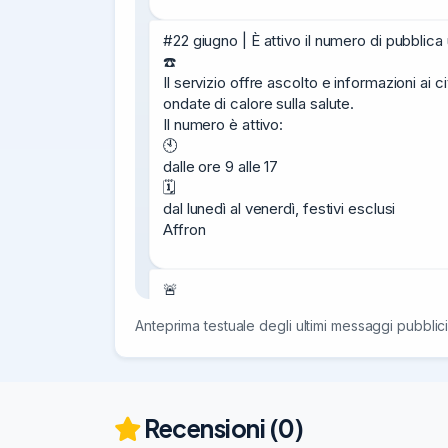
#22 giugno | È attivo il numero di pubblica
☎️

Il servizio offre ascolto e informazioni ai cit
ondate di calore sulla salute.

Il numero è attivo:

🕙

dalle ore 9 alle 17

🗓️

dal lunedì al venerdì, festivi esclusi

Affron
🚨

Attenzione alle truffe online!

Anteprima testuale degli ultimi messaggi pubblici
Sono in circolazione e-mail e SMS che invit
❌

È un tentativo di phishing.

Ricorda:

• il Ministero non invia link per il rinnovo de
Recensioni (0)
• la nuova tessera viene inviata automatic