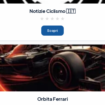
Notizie Ciclismo 🇮🇹
★
★
★
★
★
Scopri
Orbita Ferrari