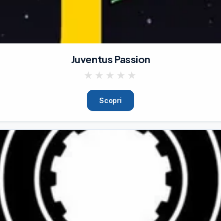
canale diretto alle informazioni ufficiali del Ministero della Salute

orme/renderArchivioNews?id=news20260803.htm
04/08/26
37.9K
Juventus Passion
★
★
★
★
★
Scopri