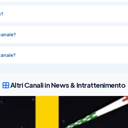
e?
e norme e atti in materia sanitaria?

canale diretto alle informazioni ufficiali del Ministero della Salute

canale?
orme/renderArchivioNews?id=news20260720.htm
canale?
21/07/26
87K
lla salute, soprattutto per le persone più fragili.

gio a settembre, pubblica i bollettini sulle ondate di calore, uno str
Altri Canali in News & Intrattenimento
a propria città e adottare le corrette misure di prevenzione.

 approfondisci
e norme e atti in materia sanitaria?
