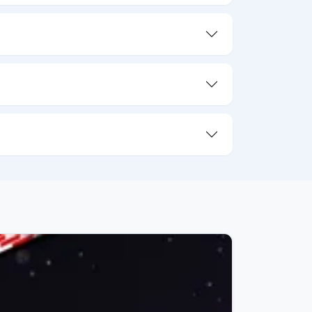
07/07/26
124K
umento utile per 
31/07/26
76.4K