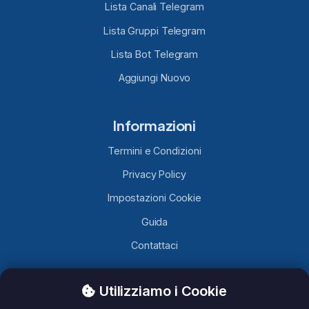
Lista Canali Telegram
Lista Gruppi Telegram
Lista Bot Telegram
Aggiungi Nuovo
Informazioni
Termini e Condizioni
Privacy Policy
Impostazioni Cookie
Guida
Contattaci
Utilizziamo i Cookie
TelegramLobby.com
è un sito contenente Canali, Gruppi e
Bot Telegram caricati da utenti Telegram, non ci assumiamo