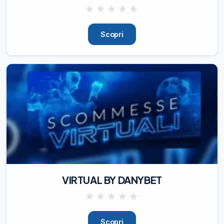
★
★
★
★
★
Scopri
VIRTUAL BY DANYBET
★
★
★
★
★
Scopri