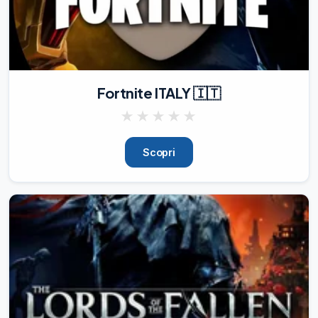
Fortnite ITALY 🇮🇹
★
★
★
★
★
Scopri