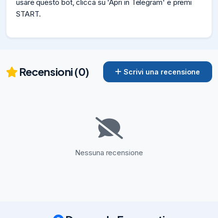
usare questo bot, clicca su 'Apri in Telegram' e premi
START.
Recensioni (0)
Scrivi una recensione
Nessuna recensione