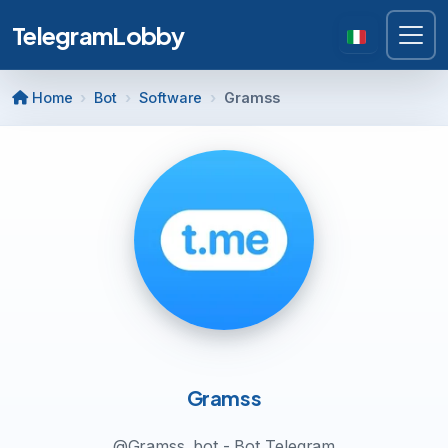
TelegramLobby
Home
Bot
Software
Gramss
Gramss
@Gramss_bot - Bot Telegram