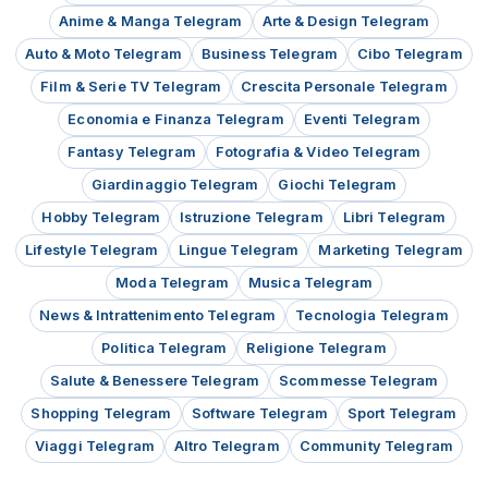
Anime & Manga Telegram
Arte & Design Telegram
Auto & Moto Telegram
Business Telegram
Cibo Telegram
Film & Serie TV Telegram
Crescita Personale Telegram
Economia e Finanza Telegram
Eventi Telegram
Fantasy Telegram
Fotografia & Video Telegram
Giardinaggio Telegram
Giochi Telegram
Hobby Telegram
Istruzione Telegram
Libri Telegram
Lifestyle Telegram
Lingue Telegram
Marketing Telegram
Moda Telegram
Musica Telegram
News & Intrattenimento Telegram
Tecnologia Telegram
Politica Telegram
Religione Telegram
Salute & Benessere Telegram
Scommesse Telegram
Shopping Telegram
Software Telegram
Sport Telegram
Viaggi Telegram
Altro Telegram
Community Telegram