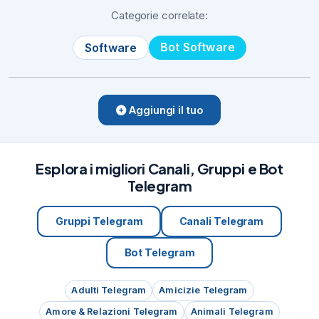
Categorie correlate:
Bot Software
Software
Aggiungi il tuo
Esplora i migliori Canali, Gruppi e Bot
Telegram
Gruppi Telegram
Canali Telegram
Bot Telegram
Adulti Telegram
Amicizie Telegram
Amore & Relazioni Telegram
Animali Telegram