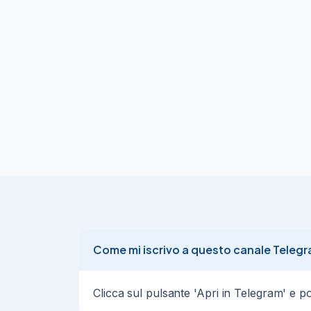
e spedito da

Amazon
06/08/26
37
#Amazon

❌

ERRORE DI PREZZO O AFFARE

⁉️

VELOCI

⏰

🧸

Cherry Pets Sweet Twins Series

‼️

MINIMO STORICO

‼️

💰

A soli 3,53€

Come mi iscrivo a questo canale Teleg
invece di 14,56€

(-76%)

🔎

Clicca sul pulsante 'Apri in Telegram' e poi 
https://amzlink.to/az0iihPh6dMzI
