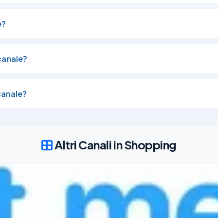
e?
canale?
canale?
Altri Canali in Shopping
bri e podcast senza spendere un centesimo!
