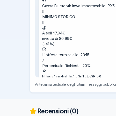
🔊

Cassa Bluetooth Inwa Impermeabile IPX5

‼️

MINIMO STORICO

‼️

💰

A soli 47,94€

invece di 80,99€

(-41%)

🕙

L'offerta termina alle: 23:15

⚡

Percentuale Richiesta: 20%

🔎

https://amzlink.to/az0cTv4s0BIv8

📲

Anteprima testuale degli ultimi messaggi pubblici
Apri sull’App Amazon

⭐

139 Recensioni: 4.2 / 5.0

🚚

Venduto da

Recensioni (0)
Huide Europe
