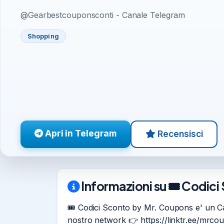
@Gearbestcouponsconti - Canale Telegram
Shopping
Apri in Telegram
Recensisci
Informazioni su 🎟️ Codic
🎟️ Codici Sconto by Mr. Coupons e' un 
nostro network 👉 https://linktr.ee/mrco