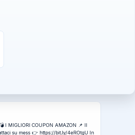
. ✂️💣 I MIGLIORI COUPON AMAZON 📌 Il
taci su mess 👉 https://bit.ly/4eROtgU In