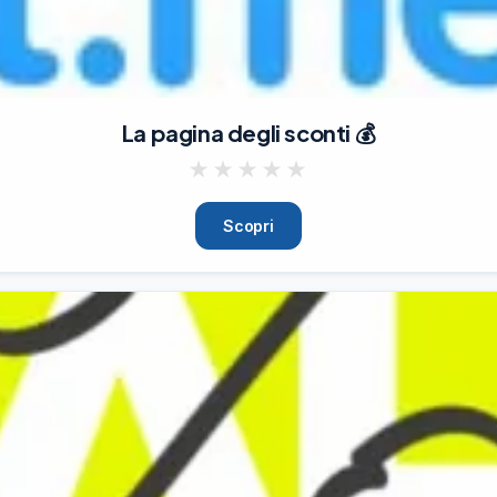
con una promo esclusiva:

La pagina degli sconti 💰
★
★
★
★
★
Scopri
06/08/26
40