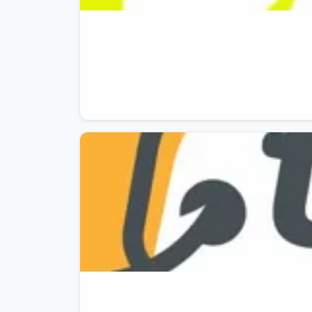
🧨

🎲

Joke's On Who? - Party Game in Italiano

‼️

MINIMO STORICO

‼️

💰

A soli 19,88€

invece di 29,99€

(-34%)

⚡

Percentuale Richiesta: 33%

🔎

https://amzlink.to/az0LYp48xVz2S

📲

Apri sull’App Amazon

⭐

7 Recensioni: 4.3 / 5.0

🚚

Venduto e spedito da

Amazon
06/08/26
50