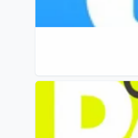
😍

⏳

Finiti i 60 giorni gratuiti, puoi continuare 
💣

3 mesi a soli 0,99€

al mese (invece di 9,99€ al mese)

🔥

Attiva la promo

👉

https://amzn.to/4aH41U7

✅

Migliaia di audiolibri bestseller

✅

Podcast e
#Amazon

🧨

⏰

OFFERTA A TEMPO

⏰
