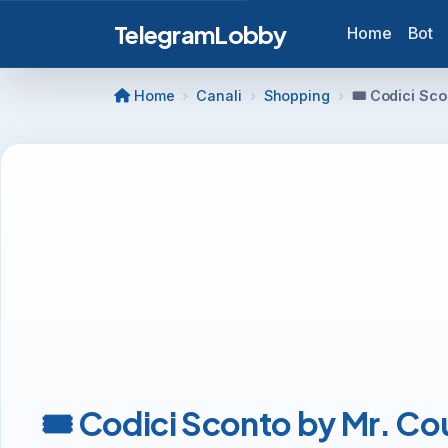
TelegramLobby
Home
Bot
Home
Canali
Shopping
🎟️ Codici Sc
🎟️ Codici Sconto by Mr. C