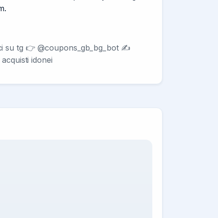
m.
ci su tg 👉 @coupons_gb_bg_bot ✍️
acquisti idonei