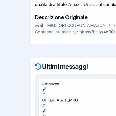
qualità di affiliato Amaz... Unisciti al can
Descrizione Originale
✂️💣 I MIGLIORI COUPON AMAZON 📌 Il no
Contattaci su mess 👉 https://bit.ly/4eROt
Ultimi messaggi
#Amazon

🧨

⏰

OFFERTA A TEMPO

⏰

🧨
