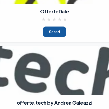
OfferteDale
★
★
★
★
★
Scopri
offerte.tech by Andrea Galeazzi