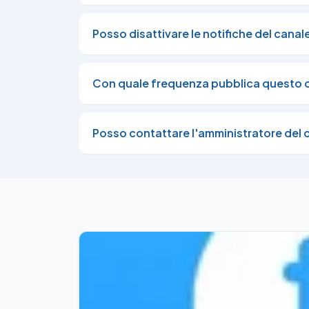
📲

Apri sull’App Amazon

⭐

Posso disattivare le notifiche del canal
25 Recensioni: 4.4 / 5.0

🚚

Venduto e spedito da

Con quale frequenza pubblica questo 
Amazon
06/08/26
40
🎟️

Posso contattare l'amministratore del 
Codici Sconto by Mr. Coupons

pinned a photo
06/08/26
🎧

🔥

AUDIBLE IN SUPER PROMOZIONE!

Se sei cliente

Amazon Prime

, puoi ottenere

60 GIORNI GRATIS

di Audible e ascoltare migliaia di audioli