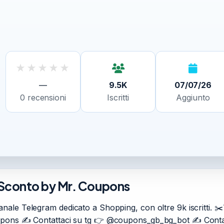
★
★
★
★
★
—
9.5K
07/07/26
0
recensioni
Iscritti
Aggiunto
i Sconto by Mr. Coupons
Canale Telegram dedicato a Shopping, con oltre 9k iscritti
upons ✍️ Contattaci su tg 👉 @coupons_gb_bg_bot ✍️ Contat