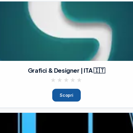
Grafici & Designer | ITA 🇮🇹
★
★
★
★
★
Scopri