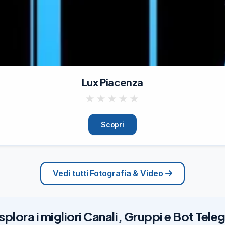
Lux Piacenza
★
★
★
★
★
Scopri
Vedi tutti Fotografia & Video
splora i migliori Canali, Gruppi e Bot Tel