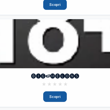
Scopri
🅑🅘🅖🍉🅜🅔🅛🅞🅝🅢
★
★
★
★
★
Scopri