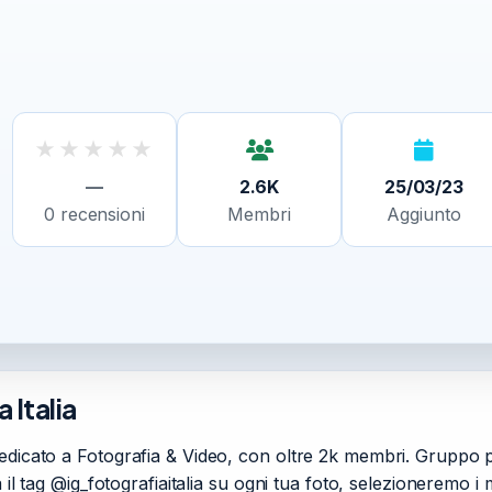
★
★
★
★
★
—
2.6K
25/03/23
0
recensioni
Membri
Aggiunto
 Italia
edicato a Fotografia & Video, con oltre 2k membri. Gruppo pe
 il tag @ig_fotografiaitalia su ogni tua foto, selezioneremo i m