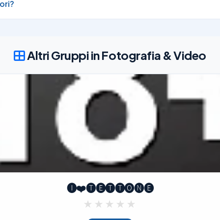
ori?
Altri Gruppi in Fotografia & Video
🅘❤️🅣🅔🅣🅣🅞🅝🅔
★
★
★
★
★