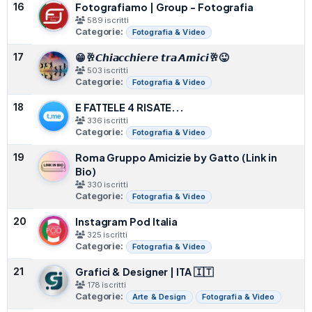
Fotografiamo | Group - Fotografia
16
589 iscritti
Categorie:
Fotografia & Video
😁🥂𝘾𝙝𝙞𝙖𝙘𝙘𝙝𝙞𝙚𝙧𝙚 𝙩𝙧𝙖 𝘼𝙢𝙞𝙘𝙞🥂😜
17
503 iscritti
Categorie:
Fotografia & Video
E FATTELE 4 RISATE...
18
336 iscritti
Categorie:
Fotografia & Video
Roma Gruppo Amicizie by Gatto (Link in
19
Bio)
330 iscritti
Categorie:
Fotografia & Video
Instagram Pod Italia
20
325 iscritti
Categorie:
Fotografia & Video
Grafici & Designer | ITA 🇮🇹
21
178 iscritti
Categorie:
Arte & Design
Fotografia & Video