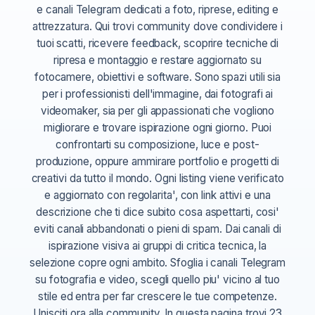
e canali Telegram dedicati a foto, riprese, editing e
attrezzatura. Qui trovi community dove condividere i
tuoi scatti, ricevere feedback, scoprire tecniche di
ripresa e montaggio e restare aggiornato su
fotocamere, obiettivi e software. Sono spazi utili sia
per i professionisti dell'immagine, dai fotografi ai
videomaker, sia per gli appassionati che vogliono
migliorare e trovare ispirazione ogni giorno. Puoi
confrontarti su composizione, luce e post-
produzione, oppure ammirare portfolio e progetti di
creativi da tutto il mondo. Ogni listing viene verificato
e aggiornato con regolarita', con link attivi e una
descrizione che ti dice subito cosa aspettarti, cosi'
eviti canali abbandonati o pieni di spam. Dai canali di
ispirazione visiva ai gruppi di critica tecnica, la
selezione copre ogni ambito. Sfoglia i canali Telegram
su fotografia e video, scegli quello piu' vicino al tuo
stile ed entra per far crescere le tue competenze.
Unisciti ora alla community. In questa pagina trovi 23