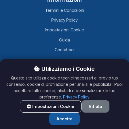
Termini e Condizioni
Privacy Policy
Impostazioni Cookie
Guida
Contattaci
Utilizziamo i Cookie
TelegramLobby.com
è un sito contenente Canali, Gruppi e
Bot Telegram caricati da utenti Telegram, non ci assumiamo
Questo sito utilizza cookie tecnici necessari e, previo tuo
nessuna responsabilità del loro contenuto. Questo sito non è
consenso, cookie di profilazione per analisi e pubblicita'. Puoi
affiliato con Telegram.
accettare tutti i cookie, rifiutarli o personalizzare le tue
preferenze.
Privacy Policy
Impostazioni Cookie
Rifiuta
All rights reserved - TelegramLobby ©2026
Accetta