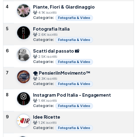
Piante, Fiori & Giardinaggio
4
4.1K iscritti
Categorie:
Fotografia & Video
Fotografia Italia
5
2.6K iscritti
Categorie:
Fotografia & Video
Scatti dal passato 📸
6
2.5K iscritti
Categorie:
Fotografia & Video
🌪 PensieriInMovimento™️
7
2.3K iscritti
Categorie:
Fotografia & Video
Instagram Pod Italia - Engagement
8
1.4K iscritti
Categorie:
Fotografia & Video
Idee Ricette
9
1.2K iscritti
Categorie:
Fotografia & Video