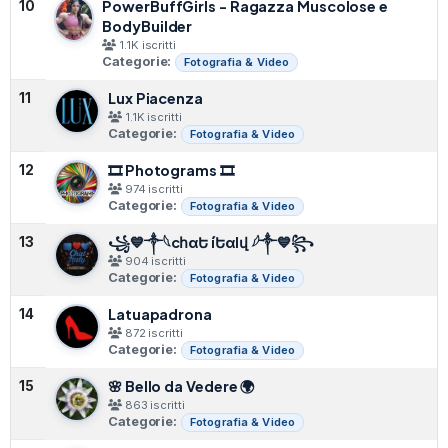
PowerBuffGirls - Ragazza Muscolose e
10
BodyBuilder
1.1K iscritti
Categorie:
Fotografia & Video
Lux Piacenza
11
1.1K iscritti
Categorie:
Fotografia & Video
🎞 Photograms 🎞
12
974 iscritti
Categorie:
Fotografia & Video
⁣꧁💙༒𓆩cհαԵ íԵαlվ 𓆪༒💙꧂⁣
13
904 iscritti
Categorie:
Fotografia & Video
Latuapadrona
14
872 iscritti
Categorie:
Fotografia & Video
🌸 Bello da Vedere 🌍
15
863 iscritti
Categorie:
Fotografia & Video