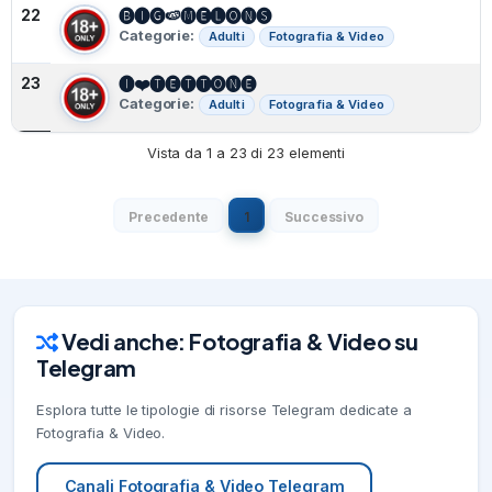
🅑🅘🅖🍉🅜🅔🅛🅞🅝🅢
22
Categorie:
Adulti
Fotografia & Video
🅘❤️🅣🅔🅣🅣🅞🅝🅔
23
Categorie:
Adulti
Fotografia & Video
Vista da 1 a 23 di 23 elementi
Precedente
1
Successivo
Vedi anche: Fotografia & Video su
Telegram
Esplora tutte le tipologie di risorse Telegram dedicate a
Fotografia & Video.
Canali Fotografia & Video Telegram