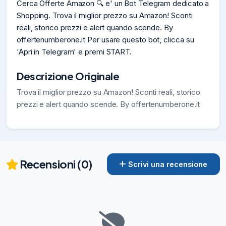
Cerca Offerte Amazon 🔍 e' un Bot Telegram dedicato a
Shopping. Trova il miglior prezzo su Amazon! Sconti
reali, storico prezzi e alert quando scende. By
offertenumberone.it Per usare questo bot, clicca su
'Apri in Telegram' e premi START.
Descrizione Originale
Trova il miglior prezzo su Amazon! Sconti reali, storico
prezzi e alert quando scende. By offertenumberone.it
Recensioni (0)
Scrivi una recensione