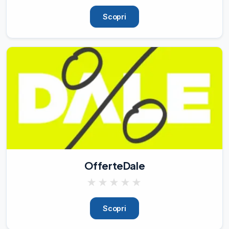
Scopri
OfferteDale
★
★
★
★
★
Scopri