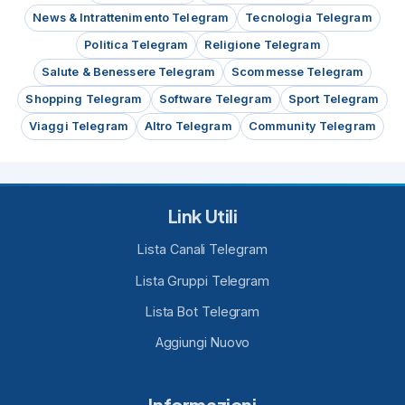
News & Intrattenimento Telegram
Tecnologia Telegram
Politica Telegram
Religione Telegram
Salute & Benessere Telegram
Scommesse Telegram
Shopping Telegram
Software Telegram
Sport Telegram
Viaggi Telegram
Altro Telegram
Community Telegram
Link Utili
Lista Canali Telegram
Lista Gruppi Telegram
Lista Bot Telegram
Aggiungi Nuovo
Informazioni