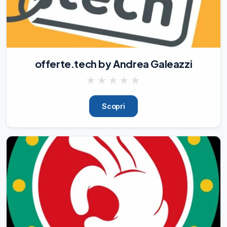
Opportunità di crescita professionale

🎓

Formazione continua

🏭

Ambiente dinamico e organizzato

offerte.tech by Andrea Galeazzi
⏰

Full-time su 
★
★
★
★
★
30/07/26
133
Scopri