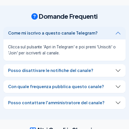
contratto, per facilitare il trasferimento ️

Candidati qui

Domande Frequenti
👉

https://rcf.adecco.com/redirect?
shortId=4eVFv

Come mi iscrivo a questo canale Telegram?
🔗

Condividi con i tuoi amici e contatti

🔗
Clicca sul pulsante 'Apri in Telegram' e poi premi 'Unisciti' o
05/03/26
714
'Join' per iscriverti al canale.
🚀

Per candidarti, clicca qui:

Posso disattivare le notifiche del canale?
https://rcf.adecco.com/quick-
apply/RnMfkC9Y7CTubjnuq4tZ/5d9bd3a
Con quale frequenza pubblica questo canale?
e-c135-4fef-b9f8-50bf8f4dbc4a?
utm_source=recruiter

🗣

Posso contattare l'amministratore del canale?
Se hai un contatto che potrebbe essere 
interessato a questa opportunità, 
condividila!

Continua a scoprire nuove offerte con il 