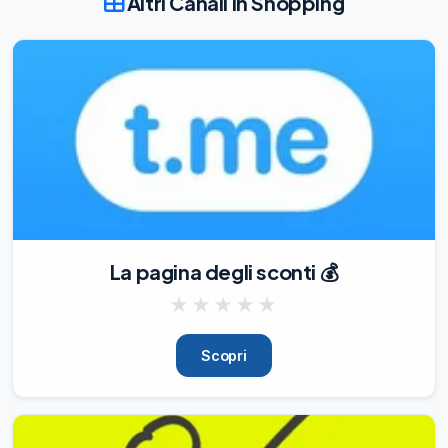
Altri Canali in Shopping
canale Telegram Adecco Lavoro a 
Venezia

💥
27/03/26
673
🔧

Vuoi imparare un mestiere e lavorare da 
subito?

Con SBP entri nel mondo 
dell’impiantistica elettrica e idraulica, 
affiancato da professionisti del settore.

✅

Affiancamento e Formazione pratica sul 
La pagina degli sconti 💰
campo

✅

★
★
★
★
★
Contratto di apprendistato da subito

✅

Concrete opportunità di crescita 
Scopri
professionale

💡

Zero esperienza? Nessun problema. 
Partiamo insieme.
