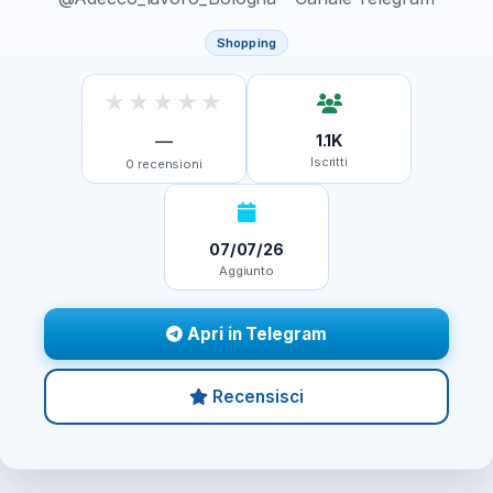
Shopping
★
★
★
★
★
—
1.1K
Iscritti
0
recensioni
07/07/26
Aggiunto
Apri in Telegram
Recensisci