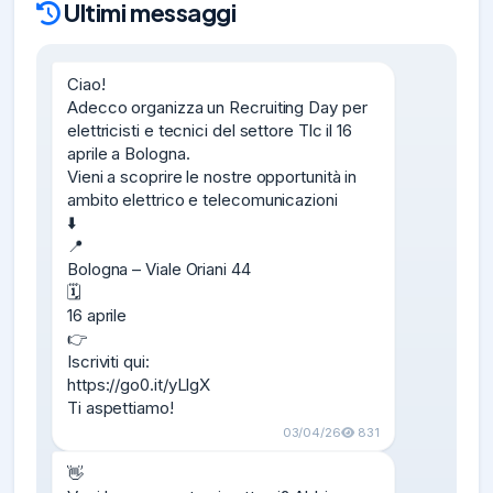
Ultimi messaggi
Ciao!

Adecco organizza un Recruiting Day per 
elettricisti e tecnici del settore Tlc il 16 
aprile a Bologna.

Vieni a scoprire le nostre opportunità in 
ambito elettrico e telecomunicazioni

⬇️

📍

Bologna – Viale Oriani 44

🗓

16 aprile

👉

Iscriviti qui:

https://go0.it/yLlgX

Ti aspettiamo!
03/04/26
831
👋
