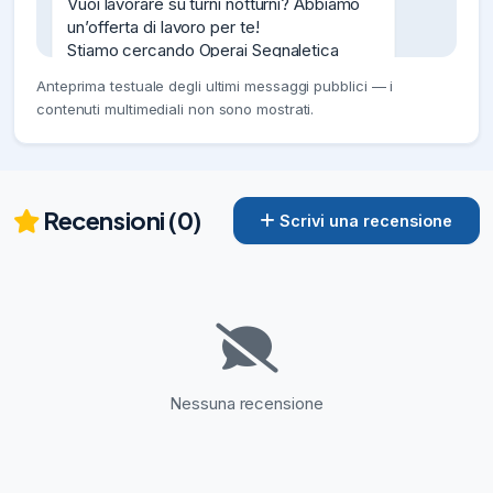
Vuoi lavorare su turni notturni? Abbiamo 
un’offerta di lavoro per te!

Stiamo cercando Operai Segnaletica 
Stradale su turni notturni a Zola Predosa. 
Anteprima testuale degli ultimi messaggi pubblici — i
Non è richiesta esperienza pregressa, si 
contenuti multimediali non sono mostrati.
lavora dal lunedì al venerdì, disponibilità a 
trasferte su tutto il territorio.

Per maggiori informazioni e per 
candidarti, segui questo link:

https://rcf.adecco.com/redirect?
Recensioni (0)
Scrivi una recensione
shortId=MafGm

————————————————

Se 
20/04/26
728
👋

Hai maturato esperienza nel settore della 
ristorazione? Abbiamo un’offerta di lavoro 
Nessuna recensione
per te!

Stiamo cercando un/una Addetto/a 
Mensa per una mensa aziendale di 
Minerbio.
