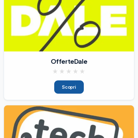
👋

Hai maturato esperienza nel settore delle 
cure estetiche? Abbiamo un’offerta di 
lavoro per te!

Stiamo cercando un’estetista per uno 
centro estetico di Bologna, zona San 
Donato.

Per maggiori informazioni e per 
candidarti, segui questo link:

OfferteDale
https://rcf.adecco.com/redirect?
shortId=y8Qfr

★
★
★
★
★
————————————————

Se hai un contatto che potrebbe essere 
Scopri
interessato a questa opportunità, 
condividila! Continua 
15/06/26
580
👋

Hai maturato esperienza come 
Contabile? Abbiamo un’offerta di lavoro 
per te!
