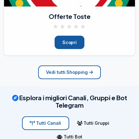
Interesse per logistica e trasporti

Buona conoscenza di Excel

Offerte Toste
Precisione e voglia di imparare

💼

★
★
★
★
★
Offriamo:

Stage 6 mesi con possibilità di 
Scopri
assunzione

Rimborso spese €800/mese

Ticket rest
14/07/26
256
Vedi tutti Shopping
Esplora i migliori Canali, Gruppi e Bot
Telegram
Tutti Gruppi
Tutti Canali
Tutti Bot