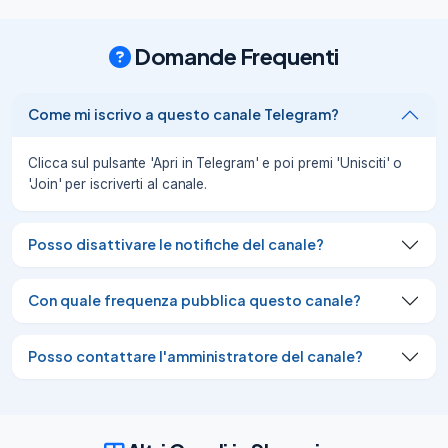
Per maggiori informazioni e per 
candidarti, segui questo link:

Domande Frequenti
https://rcf.adecco.com/redirect?
shortId=lW6JF

————————————————

Come mi iscrivo a questo canale Telegram?
Se hai un contatto che potrebbe essere 
interessato a questa opportunità, 
condividila! Continua a scopri
Clicca sul pulsante 'Apri in Telegram' e poi premi 'Unisciti' o
'Join' per iscriverti al canale.
05/05/26
665
👋

Hai maturato esperienza anche breve nel 
Posso disattivare le notifiche del canale?
settore GDO? Abbiamo un’offerta di 
lavoro per te!

Con quale frequenza pubblica questo canale?
Stiamo cercando Magazzinieri/addetti/e 
agli scaffali a Budrio (Bo)

Per maggiori informazioni e per 
Posso contattare l'amministratore del canale?
candidarti, segui questo link:

https://rcf.adecco.com/redirect?
shortId=7irKy

———————————————
