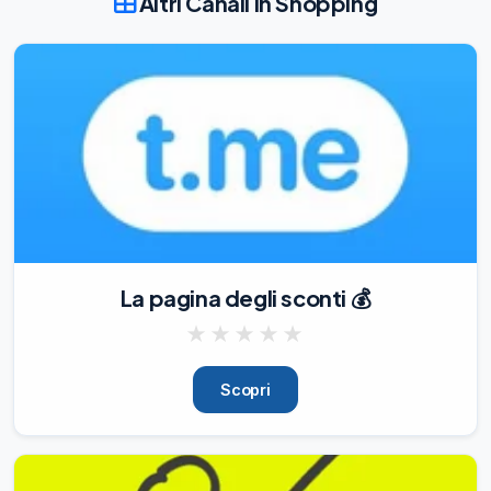
Altri Canali in Shopping
Se hai un contatto che potrebbe essere 
interessato a questa opportunità, 
condividila! Continua a scoprire nuove 
offe
11/05/26
710
👋

Hai esperienza nel ruolo di Meccanico? 
Abbiamo un’offerta di lavoro per te!

Stiamo cercando Meccanici Addetti alla 
Riparazione di Mezzi Pesanti a Castello 
d’Argile, Imola e Castenaso.

Per maggiori informazioni e per 
La pagina degli sconti 💰
candidarti, segui questo link:

https://rcf.adecco.com/redirect?
★
★
★
★
★
shortId=sd6qd

————————————————

Scopri
Se hai un contatto che potrebbe essere 
interessato a questa opportunità, 
condividila! Co
18/05/26
746