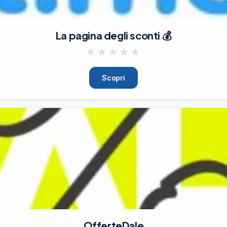
La pagina degli sconti 💰
★
★
★
★
★
Scopri
OfferteDale