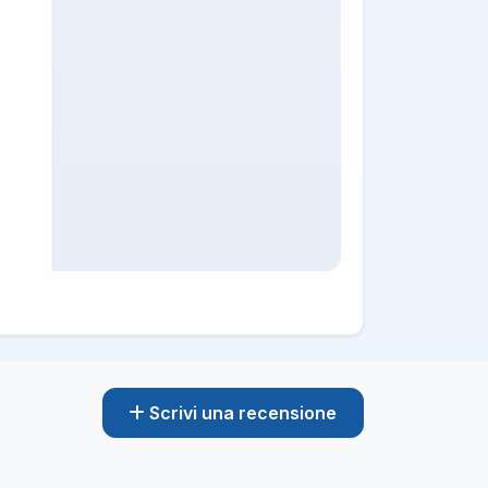
1.26K
tista C e CQC merci 
Scrivi una recensione
17/04/26
1.39K