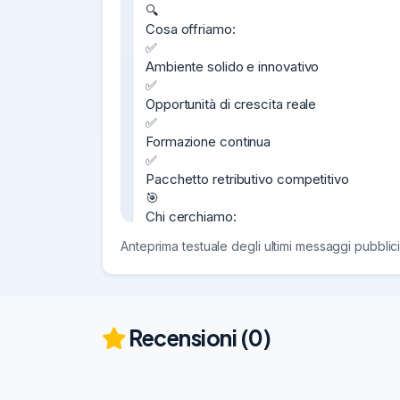
🔍

Cosa offriamo:

✅

Ambiente solido e innovativo

✅

Opportunità di crescita reale

✅

Formazione continua

✅

Pacchetto retributivo competitivo

🎯

Chi cerchiamo:

Persone energiche, con spiccate doti comme
Anteprima testuale degli ultimi messaggi pubblici
🚗

Ricerchiamo per azienda multinazionale lea
per la guida di mezzi pesanti coinvolti nella
Recensioni (0)
Se vuoi avere maggiori dettagli e procedere 
https://go0.it/zajRD