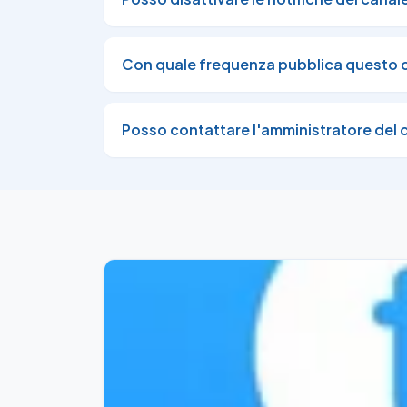
📣

Formazione a Lecce come Saldatore a Filo co
Con quale frequenza pubblica questo 
https://go0.it/pLX6O
Posso contattare l'amministratore del 