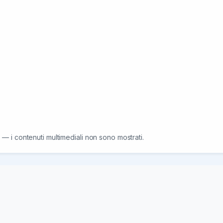
rciali e voglia di fare la differenza
 — i contenuti multimediali non sono mostrati.
17/04/26
der nel settore telecomunicazioni,  una figura da inserire come Au
 realizzazione di infrastrutture sotterranee di rete.

con la tua candidatura, segui il link :
