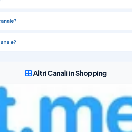
ntinuo. Per informazioni consulta il link :

canale?
13/07/26
289
canale?
Altri Canali in Shopping