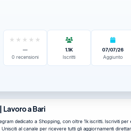
★
★
★
★
★
—
1.1K
07/07/26
0
recensioni
Iscritti
Aggiunto
 Lavoro a Bari
am dedicato a Shopping, con oltre 1k iscritti. Iscriviti per
. Unisciti al canale per ricevere tutti gli aggiornamenti diret