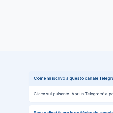
📣

opportunità a bari: cerchiamo 2 risorse c
gestione reclami e cassa. Per maggiori detta
https://go0.it/v7Vw2
📣

📣

opportunità professionale a Bari, zona Mu
maggiori dettagli consulta il link :

https://go0.it/ROK2q
✍

Corso gratuito saldatura alluminio con opport
Come mi iscrivo a questo canale Teleg
go0.it/2n1qr
Clicca sul pulsante 'Apri in Telegram' e poi 
Adecco Fashion cerca personale di Brand AD
interessa candidati tramite questo link

https://rcf.adecco.com/redirect?shortld
Posso disattivare le notifiche del canal