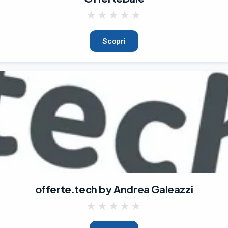
★
★
★
★
★
Scopri
offerte.tech by Andrea Galeazzi
★
★
★
★
★