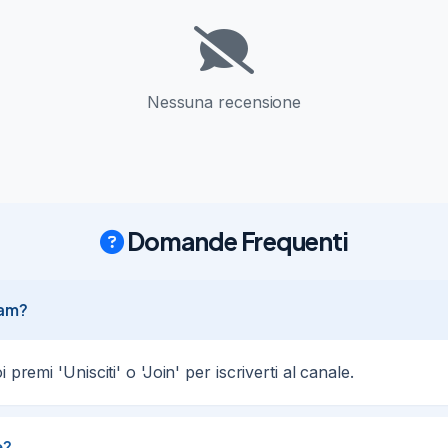
ome Addetto/a Customer Relations per multinazionale svedese: accog
gli e procedere alla candidatura, consulta il link :

Nessuna recensione
ngivacca : per azienda cliente in ambito arredamento cerchiamo Ad
Domande Frequenti
unità in Alstom, provincia di Cuneo. Iscriviti al seguente link : http
ram?
01/07/26
5
premi 'Unisciti' o 'Join' per iscriverti al canale.
VISOR per il Canale TABACCHERIA sulla città di Bari e sulle varie z
=uUJBH
e?