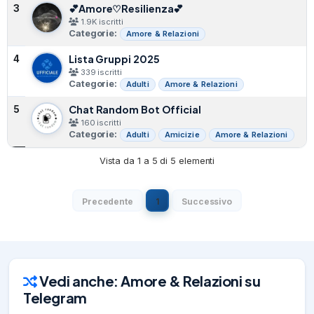
💕Amore♡Resilienza💕
3
1.9K iscritti
Categorie:
Amore & Relazioni
Lista Gruppi 2025
4
339 iscritti
Categorie:
Adulti
Amore & Relazioni
Chat Random Bot Official
5
160 iscritti
Categorie:
Adulti
Amicizie
Amore & Relazioni
Vista da 1 a 5 di 5 elementi
Precedente
1
Successivo
Vedi anche: Amore & Relazioni su
Telegram