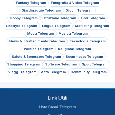
Fantasy Telegram
Fotografia & Video Telegram
Giardinaggio Telegram
Giochi Telegram
Hobby Telegram
Istruzione Telegram
Libri Telegram
Lifestyle Telegram
Lingue Telegram
Marketing Telegram
Moda Telegram
Musica Telegram
News & Intrattenimento Telegram
Tecnologia Telegram
Politica Telegram
Religione Telegram
Salute & Benessere Telegram
Scommesse Telegram
Shopping Telegram
Software Telegram
Sport Telegram
Viaggi Telegram
Altro Telegram
Community Telegram
Link Utili
Lista Canali Telegram