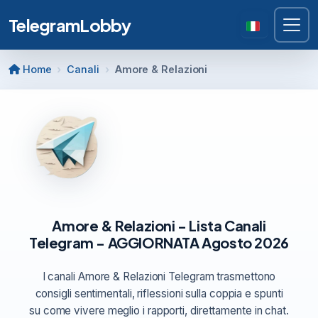
TelegramLobby
Home
Canali
Amore & Relazioni
Amore & Relazioni - Lista Canali
Telegram - AGGIORNATA Agosto 2026
I canali Amore & Relazioni Telegram trasmettono
consigli sentimentali, riflessioni sulla coppia e spunti
su come vivere meglio i rapporti, direttamente in chat.