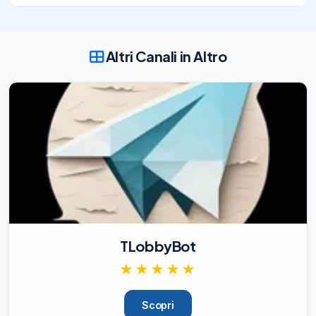
Altri Canali in Altro
TLobbyBot
★★★★★
Scopri