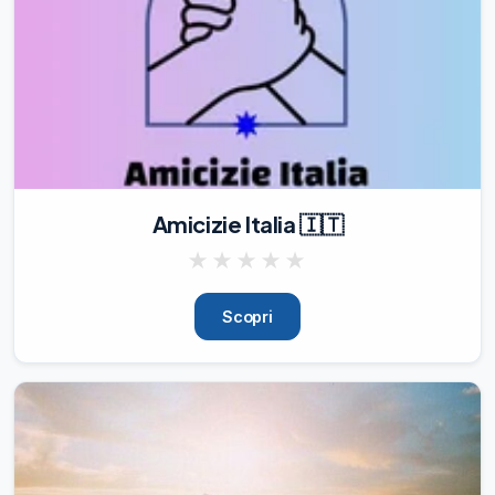
Amicizie Italia 🇮🇹
★
★
★
★
★
Scopri