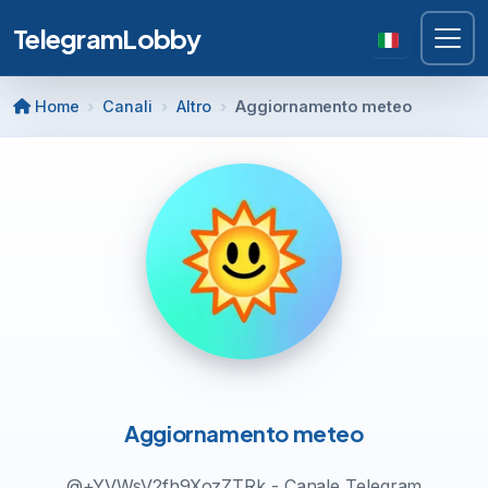
TelegramLobby
Home
Canali
Altro
Aggiornamento meteo
Aggiornamento meteo
@+YVWsV2fh9XozZTRk - Canale Telegram