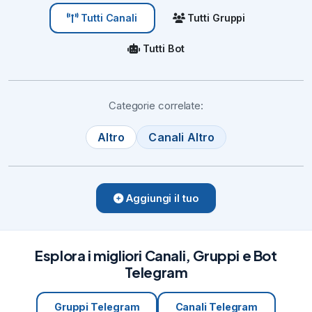
Tutti Gruppi
Tutti Canali
Tutti Bot
Categorie correlate:
Altro
Canali Altro
Aggiungi il tuo
Esplora i migliori Canali, Gruppi e Bot
Telegram
Gruppi Telegram
Canali Telegram