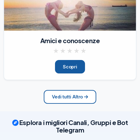
Amici e conoscenze
★
★
★
★
★
Scopri
Vedi tutti Altro
Esplora i migliori Canali, Gruppi e Bot
Telegram