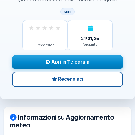
Altro
★
★
★
★
★
—
21/01/25
Aggiunto
0
recensioni
Apri in Telegram
Recensisci
Informazioni su Aggiornamento
meteo